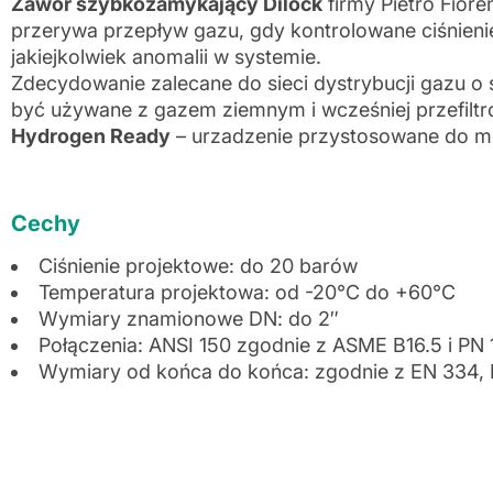
Zawór szybkozamykający Dilock
firmy Pietro Fiore
przerywa przepływ gazu, gdy kontrolowane ciśnienie
jakiejkolwiek anomalii w systemie.
Zdecydowanie zalecane do sieci dystrybucji gazu o ś
być używane z gazem ziemnym i wcześniej przefilt
Hydrogen Ready
– urzadzenie przystosowane do m
Cechy
Ciśnienie projektowe: do 20 barów
Temperatura projektowa: od -20°C do +60°C
Wymiary znamionowe DN: do 2″
Połączenia: ANSI 150 zgodnie z ASME B16.5 i PN
Wymiary od końca do końca: zgodnie z EN 334,