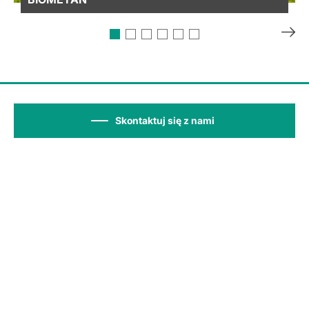
Skontaktuj się z nami
Śledź nas na
Polityka prywatności / RODO
Zgoda na pliki cookie
Sitemap
Warunki użytkowania
Ogólne warunki sprzedaży
Standardy Ochrony Małoletnich – SOM
Copyright 2025 Fiorentini Polska Sp. z o.o.
- EU VAT No. PL7772516500
Opcje prywatności użytkownika