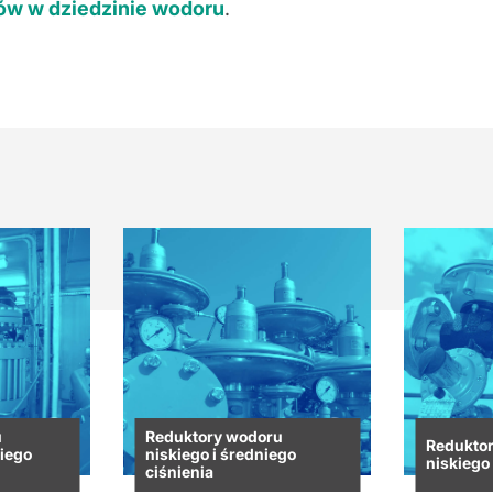
tów w dziedzinie wodoru
.
u
Reduktory wodoru
Redukto
kiego
niskiego i średniego
niskiego
ciśnienia