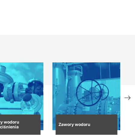
ry wodoru
Zawory wodoru
 ciśnienia